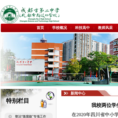
首页
学校概况
科技高中
教师风采
新闻中心
特别栏目
我校两位学
在
2020
年四川省中小
整治“微腐败”专项工作