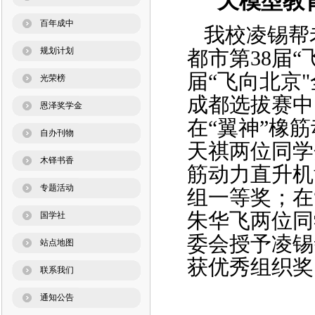
天模型教
百年成中
我校凌锡帮老
规划计划
都市第38届“
届“飞向北京
光荣榜
成都选拔赛中
恩泽奖学金
在“翼神”橡
自办刊物
天祺两位同学
木铎书香
筋动力直升机
专题活动
组一等奖；在
朱华飞两位同
国学社
委会授予凌锡
站点地图
获优秀组织奖
联系我们
通知公告